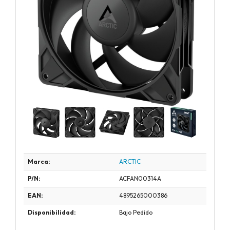
Marca:
ARCTIC
P/N:
ACFAN00314A
EAN:
4895265000386
Disponibilidad:
Bajo Pedido